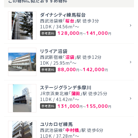
この物件に似たおすすめ物件
ダイナシティ練馬桜台
西武池袋線「
桜台
」駅 徒歩3分
1LDK / 34.56m²～
128,000
141,000
参考賃料
円～
円
リライア沼袋
西武新宿線「
沼袋
」駅 徒歩12分
1DK / 25.95m²～
88,000
142,000
参考賃料
円～
円
ステージグランデ多摩川
JR京浜東北線「
蒲田
」駅 徒歩25分
1LDK / 41.42m²～
131,000
155,000
参考賃料
円～
円
ユリカロゼ練馬
西武池袋線「
中村橋
」駅 徒歩6分
1LDK / 37.28m²～