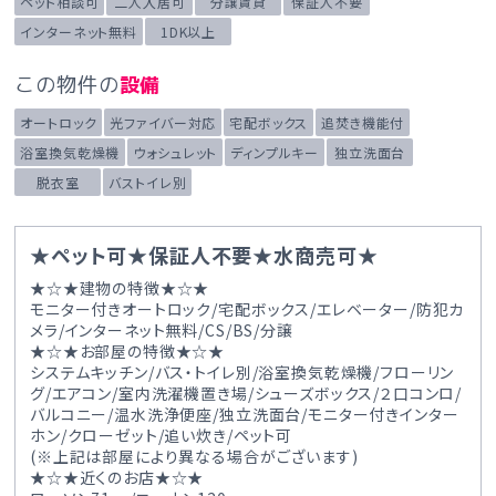
ペット相談可
二人入居可
分譲賃貸
保証人不要
インターネット無料
1DK以上
この物件の
設備
オートロック
光ファイバー対応
宅配ボックス
追焚き機能付
浴室換気乾燥機
ウォシュレット
ディンプルキー
独立洗面台
脱衣室
バストイレ別
★ペット可★保証人不要★水商売可★
★☆★建物の特徴★☆★
モニター付きオートロック/宅配ボックス/エレベーター/防犯カ
メラ/インターネット無料/CS/BS/分譲
★☆★お部屋の特徴★☆★
システムキッチン/バス・トイレ別/浴室換気乾燥機/フローリン
グ/エアコン/室内洗濯機置き場/シューズボックス/２口コンロ/
バルコニー/温水洗浄便座/独立洗面台/モニター付きインター
ホン/クローゼット/追い炊き/ペット可
(※上記は部屋により異なる場合がございます)
★☆★近くのお店★☆★