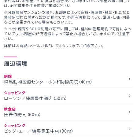
条件等は、お部屋ごとに異なる場合がございますので、お部屋の事に関して
は、必ず募集条件を直接ご確認ください
※分譲賃貸マンションの場合、お部屋によって家賃・管理費・敷金・礼金など
賃貸借契約に関する設定が様々です。各所有者様によって、設備・仕様・内装
などが変更されている場合もございます。
※ペット飼育やSOHO利用の可否に関しては、建物の管理規約で可能になっ
ていても、お部屋の所有者様によって禁止の場合もございますのでご注意下
さい。
詳細はお電話、メール、LINEにてスタッフまでご相談下さい。
周辺環境
病院
練馬動物医療センターホンド動物病院（40m）
ショッピング
ローソン／練馬豊中通店（50m）
飲食店
田吾作寿司（60m）
ショッピング
ビッグ・エー／練馬豊玉中店（80m）