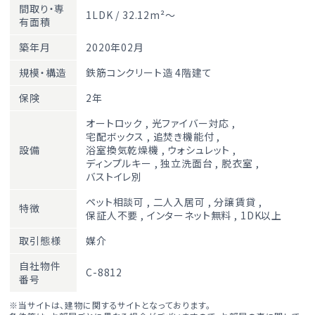
間取り・専
1LDK / 32.12m²～
有面積
築年月
2020年02月
規模・構造
鉄筋コンクリート造 4階建て
保険
2年
オートロック
,
光ファイバー対応
,
宅配ボックス
,
追焚き機能付
,
設備
浴室換気乾燥機
,
ウォシュレット
,
ディンプルキー
,
独立洗面台
,
脱衣室
,
バストイレ別
ペット相談可
,
二人入居可
,
分譲賃貸
,
特徴
保証人不要
,
インターネット無料
,
1DK以上
取引態様
媒介
自社物件
C-8812
番号
※当サイトは、建物に関するサイトとなっております。