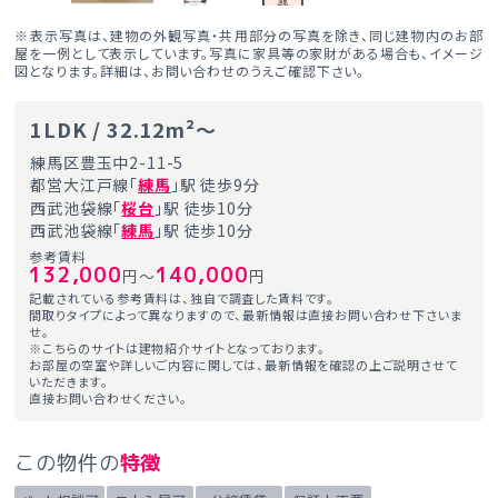
※表示写真は、建物の外観写真・共用部分の写真を除き、同じ建物内のお部
屋を一例として表示しています。写真に家具等の家財がある場合も、イメージ
図となります。詳細は、お問い合わせのうえご確認下さい。
1LDK / 32.12m²～
練馬区豊玉中2-11-5
都営大江戸線「
練馬
」駅 徒歩9分
西武池袋線「
桜台
」駅 徒歩10分
西武池袋線「
練馬
」駅 徒歩10分
参考賃料
132,000
140,000
円～
円
記載されている参考賃料は、独自で調査した賃料です。
間取りタイプによって異なりますので、最新情報は直接お問い合わせ下さいま
せ。
※こちらのサイトは建物紹介サイトとなっております。
お部屋の空室や詳しいご内容に関しては、最新情報を確認の上ご説明させて
いただきます。
直接お問い合わせください。
この物件の
特徴