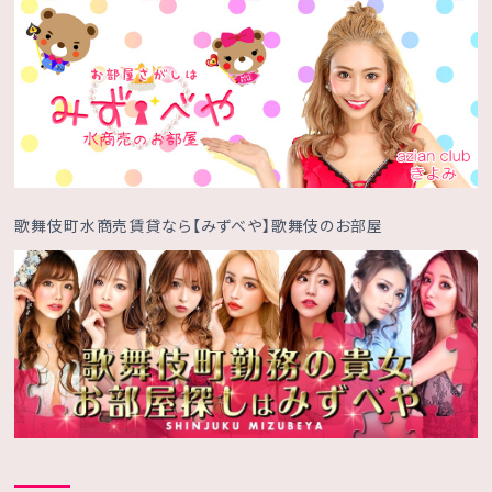
歌舞伎町水商売賃貸なら【みずべや】歌舞伎のお部屋