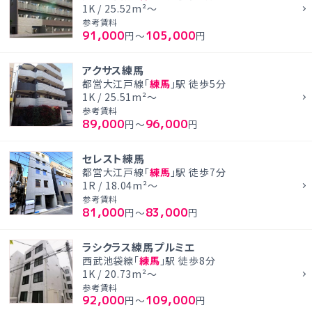
1K / 25.52m²～
参考賃料
91,000
105,000
円～
円
アクサス練馬
都営大江戸線「
練馬
」駅 徒歩5分
1K / 25.51m²～
参考賃料
89,000
96,000
円～
円
セレスト練馬
都営大江戸線「
練馬
」駅 徒歩7分
1R / 18.04m²～
参考賃料
81,000
83,000
円～
円
ラシクラス練馬プルミエ
西武池袋線「
練馬
」駅 徒歩8分
1K / 20.73m²～
参考賃料
92,000
109,000
円～
円