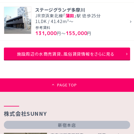
ステージグランデ多摩川
JR京浜東北線「
蒲田
」駅 徒歩25分
1LDK / 41.42m²～
参考賃料
131,000
155,000
円～
円
施設周辺の水商売賃貸、風俗賃貸情報をさらに見る
PAGE TOP
株式会社SUNNY
新宿本店