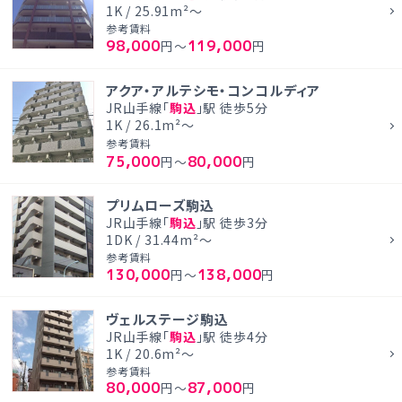
1K / 25.91m²～
参考賃料
98,000
119,000
円～
円
アクア・アルテシモ・コンコルディア
JR山手線「
駒込
」駅 徒歩5分
1K / 26.1m²～
参考賃料
75,000
80,000
円～
円
プリムローズ駒込
JR山手線「
駒込
」駅 徒歩3分
1DK / 31.44m²～
参考賃料
130,000
138,000
円～
円
ヴェルステージ駒込
JR山手線「
駒込
」駅 徒歩4分
1K / 20.6m²～
参考賃料
80,000
87,000
円～
円