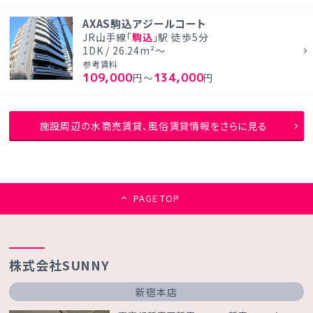
AXAS駒込アジールコート
JR山手線「
駒込
」駅 徒歩5分
1DK / 26.24m²～
参考賃料
109,000
134,000
円～
円
施設周辺の水商売賃貸、風俗賃貸情報をさらに見る
PAGE TOP
株式会社SUNNY
新宿本店