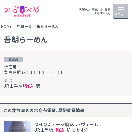
池袋の水商売向け賃貸
「みずべや」
メニュー
HOME
施設一覧
吾朗らーめん
吾朗らーめん
飲食店
所在地
豊島区駒込２丁目１３－７－１Ｆ
交通
JR山手線「
駒込
」駅
この施設周辺の水商売賃貸、風俗賃貸情報
メインステージ駒込ラ・ヴェール
JR山手線「
駒込
」駅 徒歩4分