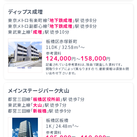
ディップス成増
東京メトロ有楽町線「
地下鉄成増
」駅 徒歩8分
東京メトロ副都心線「
地下鉄成増
」駅 徒歩8分
東武東上線「
成増
」駅 徒歩10分
板橋区赤塚新町
1LDK / 32.58m²～
参考賃料
124,000
158,000
円～
円
記載されている参考賃料は、独自で調査した賃料です。
間取りタイプによって異なりますので、最新情報は直接お問
い合わせ下さいませ。
メインステージパーク大山
都営三田線「
板橋区役所前
」駅 徒歩7分
東武東上線「
大山
」駅 徒歩7分
都営三田線「
新板橋
」駅 徒歩9分
板橋区板橋
1K / 24.48m²～
参考賃料