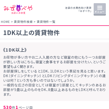
池袋の水商売向け賃貸
「みずべや」
メニュー
HOME
賃貸物件検索
賃貸物件一覧
1DK以上の賃貸物件
《1DK以上》
お荷物が多い方やお二人入居の方など寝室の他にもう一つお部屋
が欲しい方はこちら。寝室と食事をするお部屋を分けたい、というご
要望もよく聞きます。
お部屋探しをしていると1DK、1LDKという表記を見ると思います。
DK（ダイニングキッチン）とLDK（リビングダイニングキッチン）の違
いは何？という方も多いのではないでしょうか。
一般的な広さの目安としては寝室が1部屋としてキッチンのあるお
部屋が5畳以上のものをDK、8畳以上あるものをLDKと呼んでおり
ます。
530
1
件
ページ目