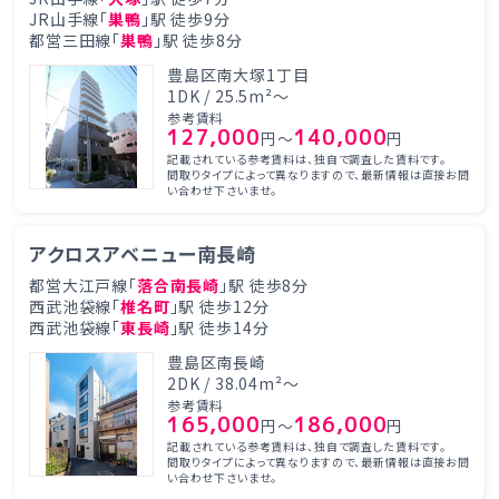
JR山手線「
巣鴨
」駅 徒歩9分
都営三田線「
巣鴨
」駅 徒歩8分
豊島区南大塚1丁目
1DK / 25.5m²～
参考賃料
127,000
140,000
円～
円
記載されている参考賃料は、独自で調査した賃料です。
間取りタイプによって異なりますので、最新情報は直接お問
い合わせ下さいませ。
アクロスアベニュー南長崎
都営大江戸線「
落合南長崎
」駅 徒歩8分
西武池袋線「
椎名町
」駅 徒歩12分
西武池袋線「
東長崎
」駅 徒歩14分
豊島区南長崎
2DK / 38.04m²～
参考賃料
165,000
186,000
円～
円
記載されている参考賃料は、独自で調査した賃料です。
間取りタイプによって異なりますので、最新情報は直接お問
い合わせ下さいませ。