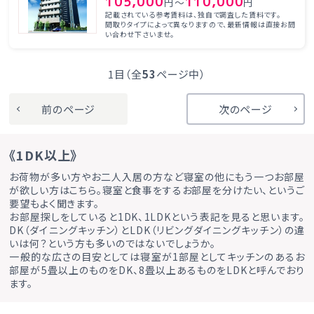
105,000
110,000
円～
円
記載されている参考賃料は、独自で調査した賃料です。
間取りタイプによって異なりますので、最新情報は直接お問
い合わせ下さいませ。
1目（全
53
ページ中）
前のページ
次のページ
《1DK以上》
お荷物が多い方やお二人入居の方など寝室の他にもう一つお部屋
が欲しい方はこちら。寝室と食事をするお部屋を分けたい、というご
要望もよく聞きます。
お部屋探しをしていると1DK、1LDKという表記を見ると思います。
DK（ダイニングキッチン）とLDK（リビングダイニングキッチン）の違
いは何？という方も多いのではないでしょうか。
一般的な広さの目安としては寝室が1部屋としてキッチンのあるお
部屋が5畳以上のものをDK、8畳以上あるものをLDKと呼んでおり
ます。