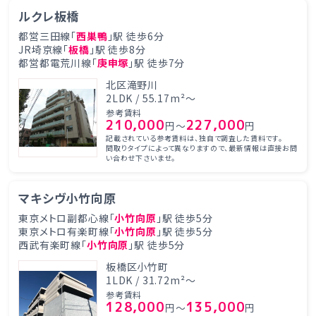
ルクレ板橋
都営三田線「
西巣鴨
」駅 徒歩6分
JR埼京線「
板橋
」駅 徒歩8分
都営都電荒川線「
庚申塚
」駅 徒歩7分
北区滝野川
2LDK / 55.17m²～
参考賃料
210,000
227,000
円～
円
記載されている参考賃料は、独自で調査した賃料です。
間取りタイプによって異なりますので、最新情報は直接お問
い合わせ下さいませ。
マキシヴ小竹向原
東京メトロ副都心線「
小竹向原
」駅 徒歩5分
東京メトロ有楽町線「
小竹向原
」駅 徒歩5分
西武有楽町線「
小竹向原
」駅 徒歩5分
板橋区小竹町
1LDK / 31.72m²～
参考賃料
128,000
135,000
円～
円