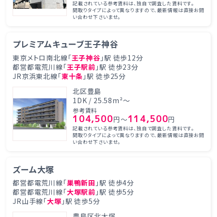
記載されている参考賃料は、独自で調査した賃料です。
間取りタイプによって異なりますので、最新情報は直接お問
い合わせ下さいませ。
プレミアムキューブ王子神谷
東京メトロ南北線「
王子神谷
」駅 徒歩12分
都営都電荒川線「
王子駅前
」駅 徒歩23分
JR京浜東北線「
東十条
」駅 徒歩25分
北区豊島
1DK / 25.58m²～
参考賃料
104,500
114,500
円～
円
記載されている参考賃料は、独自で調査した賃料です。
間取りタイプによって異なりますので、最新情報は直接お問
い合わせ下さいませ。
ズーム大塚
都営都電荒川線「
巣鴨新田
」駅 徒歩4分
都営都電荒川線「
大塚駅前
」駅 徒歩5分
JR山手線「
大塚
」駅 徒歩5分
豊島区北大塚