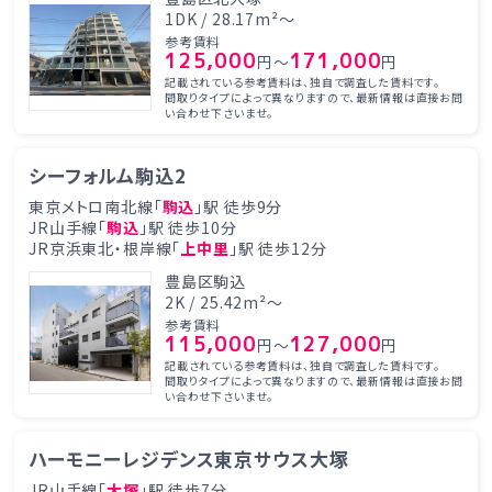
1DK / 28.17m²～
参考賃料
125,000
171,000
円～
円
記載されている参考賃料は、独自で調査した賃料です。
間取りタイプによって異なりますので、最新情報は直接お問
い合わせ下さいませ。
シーフォルム駒込2
東京メトロ南北線「
駒込
」駅 徒歩9分
JR山手線「
駒込
」駅 徒歩10分
JR京浜東北・根岸線「
上中里
」駅 徒歩12分
豊島区駒込
2K / 25.42m²～
参考賃料
115,000
127,000
円～
円
記載されている参考賃料は、独自で調査した賃料です。
間取りタイプによって異なりますので、最新情報は直接お問
い合わせ下さいませ。
ハーモニーレジデンス東京サウス大塚
JR山手線「
大塚
」駅 徒歩7分