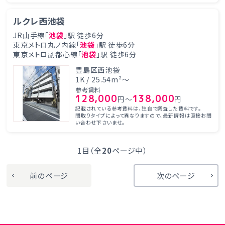
ルクレ西池袋
JR山手線「
池袋
」駅 徒歩6分
東京メトロ丸ノ内線「
池袋
」駅 徒歩6分
東京メトロ副都心線「
池袋
」駅 徒歩6分
豊島区西池袋
1K / 25.54m²～
参考賃料
128,000
138,000
円～
円
記載されている参考賃料は、独自で調査した賃料です。
間取りタイプによって異なりますので、最新情報は直接お問
い合わせ下さいませ。
1目（全
20
ページ中）
前のページ
次のページ