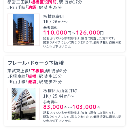
都営三田線「
板橋区役所前
」駅 徒歩17分
JR山手線「
池袋
」駅 徒歩28分
板橋区幸町
1K / 26m²～
参考賃料
110,000
126,000
円～
円
記載されている参考賃料は、独自で調査した賃料です。
間取りタイプによって異なりますので、最新情報は直接お問
い合わせ下さいませ。
プレール・ドゥーク下板橋
東武東上線「
下板橋
」駅 徒歩8分
JR埼京線「
板橋
」駅 徒歩15分
JR山手線「
池袋
」駅 徒歩25分
板橋区大山金井町
1K / 25.44m²～
参考賃料
83,000
103,000
円～
円
記載されている参考賃料は、独自で調査した賃料です。
間取りタイプによって異なりますので、最新情報は直接お問
い合わせ下さいませ。