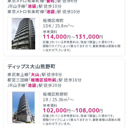
東京メトロ有楽町線「
要町
」駅 徒歩6分
JR山手線「
池袋
」駅 徒歩10分
東京メトロ有楽町線「
池袋
」駅 徒歩10分
板橋区南町
1DK / 25.8m²～
参考賃料
114,000
131,000
円～
円
記載されている参考賃料は、独自で調査した賃料です。
間取りタイプによって異なりますので、最新情報は直接お問
い合わせ下さいませ。
ディップス大山熊野町
東武東上線「
大山
」駅 徒歩8分
都営三田線「
板橋区役所前
」駅 徒歩16分
JR山手線「
池袋
」駅 徒歩20分
板橋区熊野町
1R / 25.36m²～
参考賃料
102,000
108,000
円～
円
記載されている参考賃料は、独自で調査した賃料です。
間取りタイプによって異なりますので、最新情報は直接お問
い合わせ下さいませ。