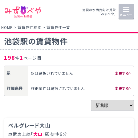
池袋の水商売向け賃貸
「みずべや」
メニュー
HOME
賃貸物件検索
賃貸物件一覧
池袋駅の賃貸物件
198
1
件
ページ目
駅
駅は選択されていません
変更する
詳細条件
詳細条件は選択されていません
変更する
ベルグレード大山
東武東上線「
大山
」駅 徒歩6分