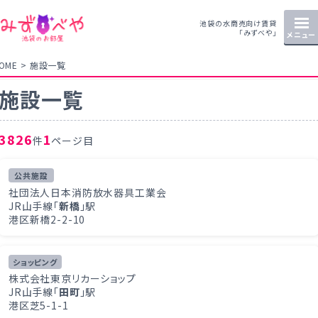
池袋の水商売向け賃貸
「みずべや」
メニュー
OME
施設一覧
施設一覧
3826
1
件
ページ目
公共施設
社団法人日本消防放水器具工業会
JR山手線「
新橋
」駅
港区新橋2-2-10
ショッピング
株式会社東京リカーショップ
JR山手線「
田町
」駅
港区芝5-1-1