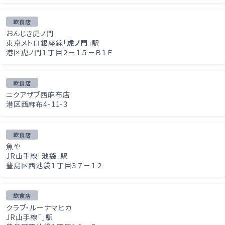
飲食店
おんじき虎ノ門
東京メトロ銀座線「
虎ノ門
」駅
港区虎ノ門１丁目２－１５－Ｂ１Ｆ
飲食店
ニクアザブ西麻布店
港区西麻布4-11-3
飲食店
魚や
JR山手線「
池袋
」駅
豊島区西池袋１丁目３７－１２
飲食店
クラブ・ルーナマヒカ
JR山手線「
」駅