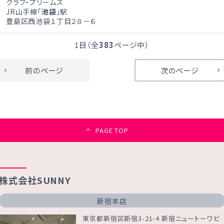
クラブ・プリームス
JR山手線「
池袋
」駅
豊島区西池袋１丁目２８－６
1目（全
383
ページ中）
前のページ
次のページ
PAGE TOP
株式会社SUNNY
新宿本店
東京都新宿区新宿3-21-4 新宿ニュートーワビ